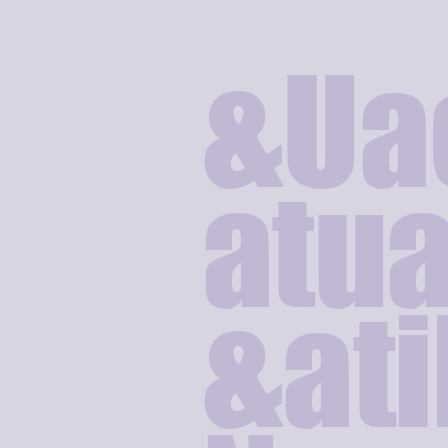
&Ua
atua
&ati