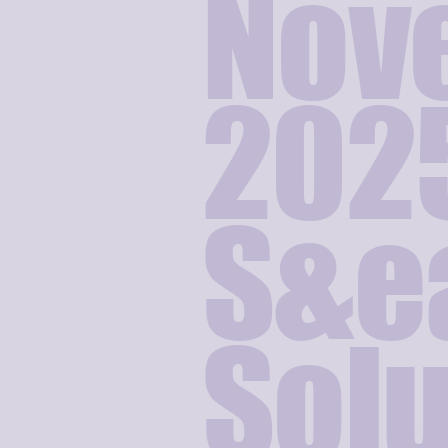
Nov
202
S&e
Solu