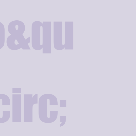
o&qu
irc;