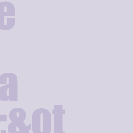
e
a
;&ot