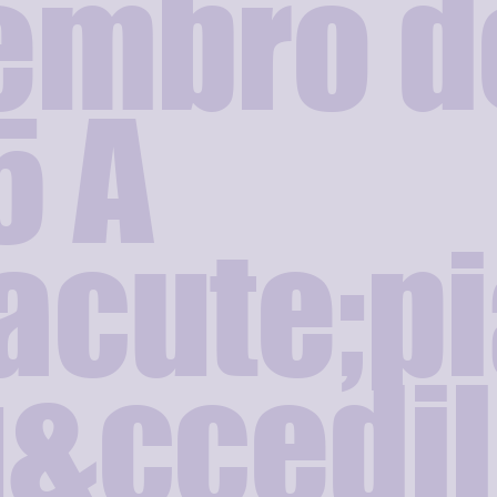
embro d
5 A
acute;pi
&ccedil