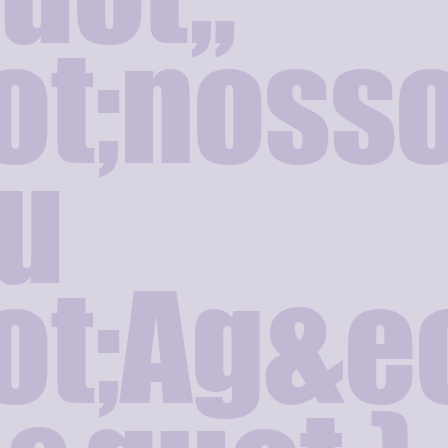
ot;noss
ou
t;Ag&ec