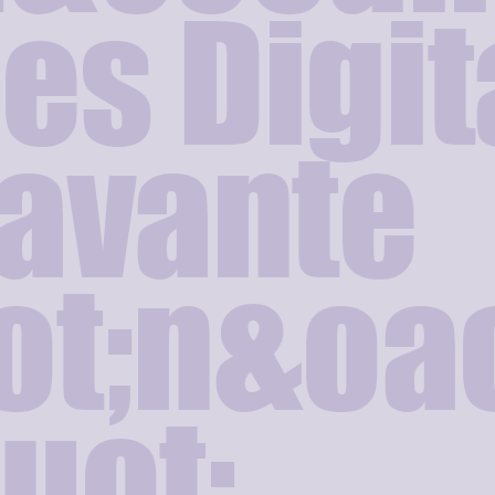
;es Digit
ravante
ot;n&oa
uot;,