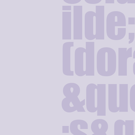
ilde
(do
&qu
;s&q