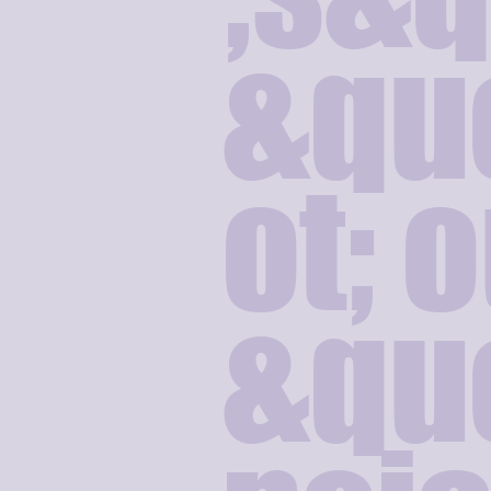
&qu
ot; 
&quo