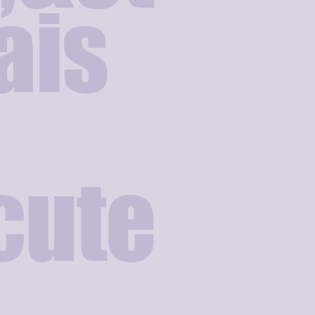
ais
cute