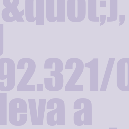
&quot;),
J
92.321/
 leva a