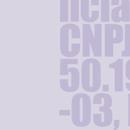
ncia
CNP
50.1
-03,