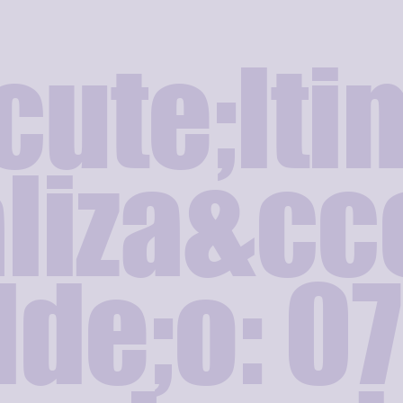
cute;lti
liza&cce
lde;o: 0