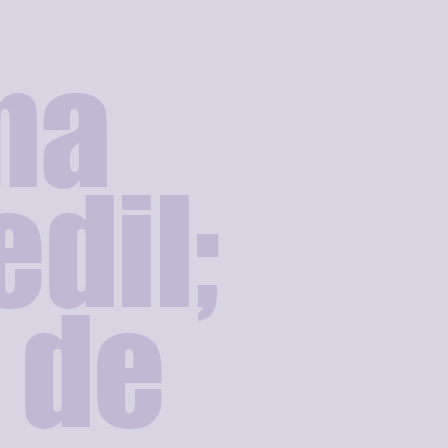
ma
dil;
7 de